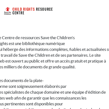
CHILD RIGHTS
 RESOURCE 
CENTRE
e Centre de ressources Save the Children’s
ights est une bibliothèque numérique
ui héberge des informations complètes, fiables et actualisées s
e travail de Save the Children et de ses partenaires. Le site
eb est ouvert au public et offre un accès gratuit et pratique à
es milliers de documents de grande qualité.
es documents de la plate-
orme sont soigneusement élaborés par
es spécialistes de chaque domaine et une équipe d’édition de
ites web afin de garantir que les connaissances les
lus pertinentes sont disponibles pour